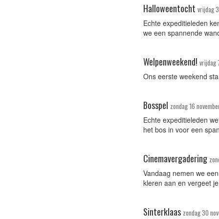
Halloweentocht
vrijdag 
Echte expeditieleden k
we een spannende wande
Welpenweekend!
vrijdag
Ons eerste weekend staa
Bosspel
zondag 16 novembe
Echte expeditieleden we
het bos in voor een spa
Cinemavergadering
zon
Vandaag nemen we een m
kleren aan en vergeet je
Sinterklaas
zondag 30 no