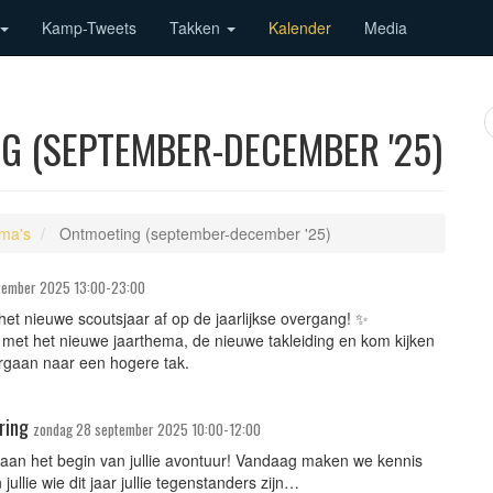
Kamp-Tweets
Takken
Kalender
Media
G (SEPTEMBER-DECEMBER '25)
ma's
Ontmoeting (september-december '25)
ptember 2025 13:00-23:00
et nieuwe scoutsjaar af op de jaarlijkse overgang! ✨
et het nieuwe jaarthema, de nieuwe takleiding en kom kijken
rgaan naar een hogere tak.
ring
zondag 28 september 2025 10:00-12:00
aan het begin van jullie avontuur! Vandaag maken we kennis
ullie wie dit jaar jullie tegenstanders zijn…