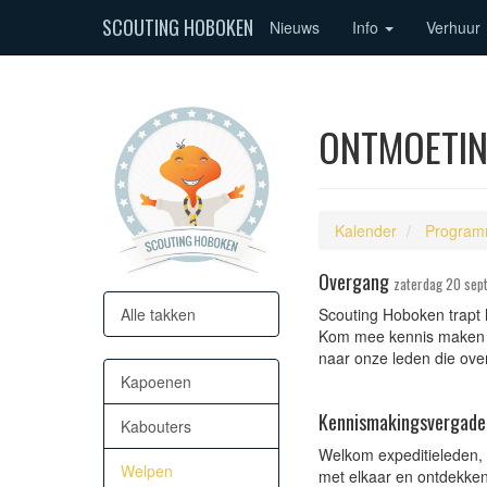
SCOUTING HOBOKEN
Nieuws
Info
Verhuur
ONTMOETIN
Kalender
Program
Overgang
zaterdag 20 se
Alle takken
Scouting Hoboken trapt h
Kom mee kennis maken m
naar onze leden die ove
Kapoenen
Kennismakingsvergade
Kabouters
Welkom expeditieleden, 
Welpen
met elkaar en ontdekken j