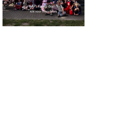
KAP: Kamp deel 1
klik voor meer foto's