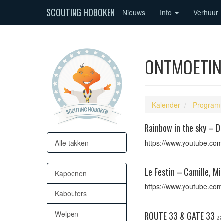
SCOUTING HOBOKEN
Nieuws
Info
Verhuur
ONTMOETING
Kalender
Program
Rainbow in the sky – D
Alle takken
https://www.youtube.c
Le Festin – Camille, M
Kapoenen
https://www.youtube.c
Kabouters
Welpen
ROUTE 33 & GATE 33
z