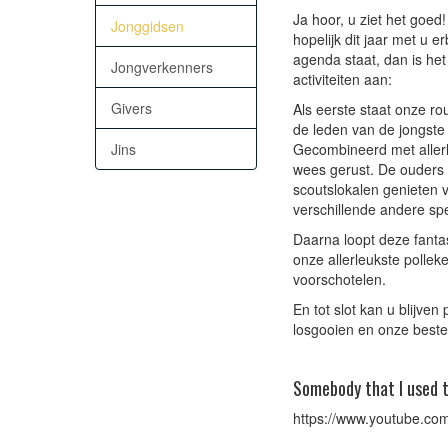
Ja hoor, u ziet het goed
Jonggidsen
hopelijk dit jaar met u e
agenda staat, dan is het
Jongverkenners
activiteiten aan:
Givers
Als eerste staat onze ro
de leden van de jongste
Jins
Gecombineerd met allerl
wees gerust. De ouders e
scoutslokalen genieten v
verschillende andere sp
Daarna loopt deze fanta
onze allerleukste polleke
voorschotelen.
En tot slot kan u blijve
losgooien en onze beste
Somebody that I used 
https://www.youtube.c