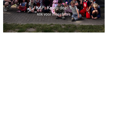
KAP: Kamp deel 1
klik voor meer foto's