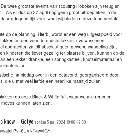
! De twee grootste events van scouting Hoboken zijn terug en
rbij! Als er dus op 27 april nog geen groot uitroepteken in de
 daar dringend tijd voor, want wij bieden u deze fenomentale
ute op de planning. Hierbij wordt er een weg uitgestippeld voor
 takken en één voor de oudste takken + volwassenen.
ei opdrachten zal dit absoluut geen gewone wandeling zijn,
n kinderen die liever gezellig ter plaatse blijven, kunnen op de
an een lekker drankje, een springkasteel, knutselmateriaal en
eelmaterialen.
stische namiddag over in een eetavond, georganiseerd door
s, die u met veel liefde een heerlijke maaltijd zullen
n plakken op onze Black & White fuif, waar we alle remmen
 moves kunnen laten zien.
to know – Gotye
zondag 5 mei 2024 10:00-12:00
om/watch?v=8UVNT4wvIGY