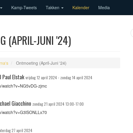
Kamp-Tweets
Takken
Kalender
Media
 (APRIL-JUNI '24)
ma's
Ontmoeting (April-Juni '24)
J Paul Elstak
vrijdag 12 april 2024 - zondag 14 april 2024
om/watch?v=NG5vDG-zjmc
ichael Giacchino
zondag 21 april 2024 13:00-17:00
om/watch?v=G3lSONLLx70
aterdag 27 april 2024