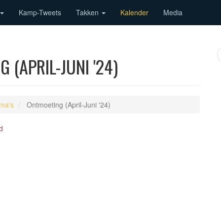
Kamp-Tweets
Takken
Kalender
Media
 (APRIL-JUNI '24)
ma's
Ontmoeting (April-Juni '24)
d