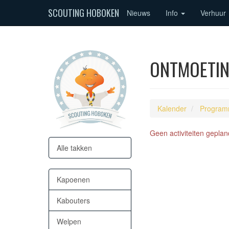
SCOUTING HOBOKEN
Nieuws
Info
Verhuur
ONTMOETING
Kalender
Program
Geen activiteiten geplan
Alle takken
Kapoenen
Kabouters
Welpen