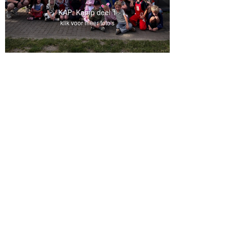
KAP: Kamp deel 1
klik voor meer foto's