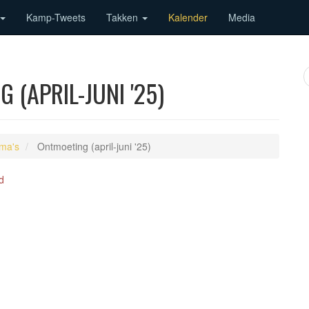
Kamp-Tweets
Takken
Kalender
Media
 (APRIL-JUNI '25)
ma's
Ontmoeting (april-juni '25)
d