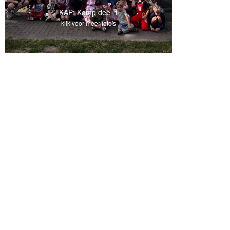
KAP: Kamp deel 1
klik voor meer foto's