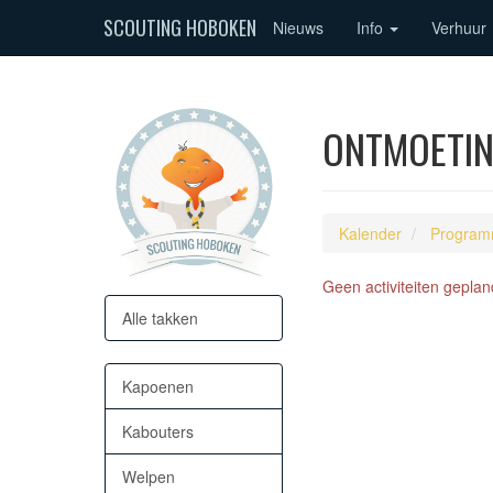
SCOUTING HOBOKEN
Nieuws
Info
Verhuur
ONTMOETING
Kalender
Program
Geen activiteiten geplan
Alle takken
Kapoenen
Kabouters
Welpen