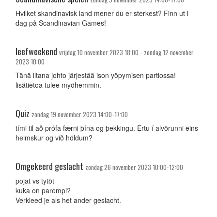
Hvilket skandinavisk land mener du er sterkest? Finn ut i
dag på Scandinavian Games!
leefweekend
vrijdag 10 november 2023 18:00 - zondag 12 november
2023 10:00
Tänä iltana johto järjestää ison yöpymisen partiossa!
lisätietoa tulee myöhemmin.
Quiz
zondag 19 november 2023 14:00-17:00
tími til að prófa færni þína og þekkingu. Ertu í alvörunni eins
heimskur og við höldum?
Omgekeerd geslacht
zondag 26 november 2023 10:00-12:00
pojat vs tytöt
kuka on parempi?
Verkleed je als het ander geslacht.