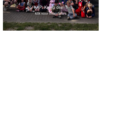
KAP: Kamp deel 1
klik voor meer foto's