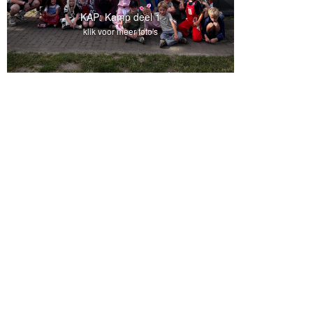
KAP: Kamp deel 1
klik voor meer foto's