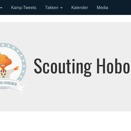
Kamp-Tweets
Takken
Kalender
Media
Scouting Hob