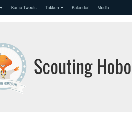
Kamp-Tweets
Takken
Kalender
Media
Scouting Hob