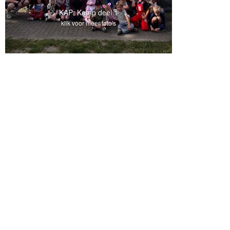
KAP: Kamp deel 1
klik voor meer foto's