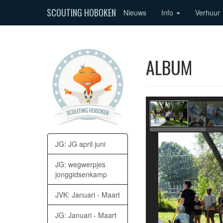
SCOUTING HOBOKEN
Nieuws
Info
Verhuur
ALBUM
JG: JG april juni
JG: wegwerpjes
jonggidsenkamp
JVK: Januari - Maart
JG: Januari - Maart